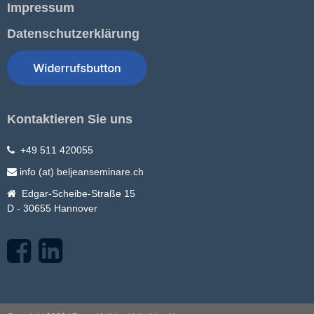
Impressum
Datenschutzerklärung
Kontaktieren Sie uns
+49 511 420055
info (at) beljeanseminare.ch
Edgar-Scheibe-Straße 15
D - 30655 Hannover
F
L
a
i