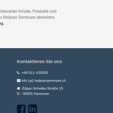
relevanter Inhalte, Produkte und
ens Beljean Seminare abmelden.
ng.
Kontaktieren Sie uns
+49 511 420055
info (at) beljeanseminare.ch
Edgar-Scheibe-Straße 15
D - 30655 Hannover
F
L